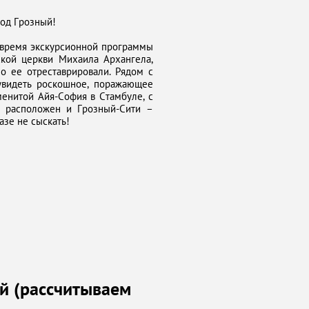
род Грозный!
о время экскурсионной программы
ской церкви Михаила Архангела,
но ее отреставрировали. Рядом с
 увидеть роскошное, поражающее
менитой Айя-София в Стамбуле, с
ю расположен и Грозный-Сити –
зе не сыскать!
й (рассчитываем