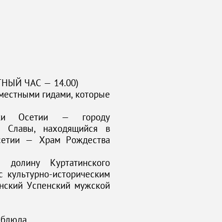
ТНЫЙ ЧАС — 14.00)
 местными гидами, которые
ики Осетии — городу
л Славы, находящийся в
сетии — Храм Рождества
 долину Куртатинского
с культурно-историческим
нский Успенский мужской
 блюда.