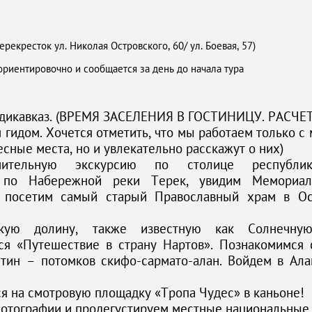
рекресток ул. Николая Островского, 60/ ул. Боевая, 57)
ориентировочно и сообщается за день до начала тура
ладикавказ. (ВРЕМЯ ЗАСЕЛЕНИЯ В ГОСТИНИЦУ. РАСЧЕ
гидом. Хочется отметить, что мы работаем только с
есные места, но и увлекательно расскажут о них)
мительную экскурсию по столице республ
ся по Набережной реки Терек, увидим Мемориа
, посетим самый старый Православный храм в О
ую долину, также известную как Солнечную
ся «Путешествие в страну Нартов». Познакомимся 
тин – потомков скифо-сармато-алан. Войдем в Ала
я на смотровую площадку «Тропа Чудес» в каньоне!
отографии и продегустируем местные национальные