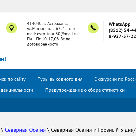
414040, г. Астрахань,
WhatsApp
ул.Московская 63, 1 этаж
(8512) 54-4
mail: evro-tour.30@mail.ru
8-927-57-2
Пн - Пт 10-17,Сб-Вс по
договорённости
ми!
ск по сайту
Туры выходного дня
Экскурсии по Росс
иденциальности
Предупреждение о сборе статистики
 \ 
Северная Осетия
 \ Северная Осетия и Грозный 3 дня