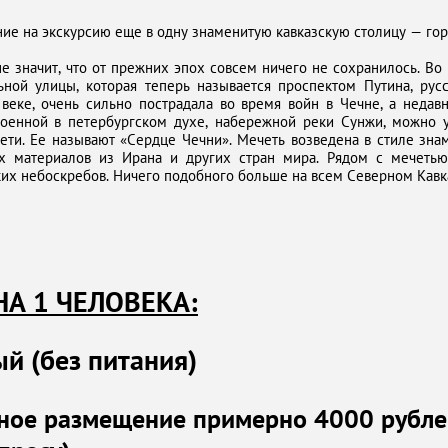
ие на экскурсию еще в одну знаменитую кавказскую столицу — го
не значит, что от прежних эпох совсем ничего не сохранилось. В
ной улицы, которая теперь называется проспектом Путина, рус
веке, очень сильно пострадала во время войн в Чечне, а недав
роенной в петербургском духе, набережной реки Сунжи, можно
ти. Ее называют «Сердце Чечни». Мечеть возведена в стиле зна
х материалов из Ирана и других стран мира. Рядом с мечеть
их небоскребов. Ничего подобного больше на всем Северном Кавка
А 1 ЧЕЛОВЕКА:
ый (без питания)
тное размещение примерно 4000 рубле