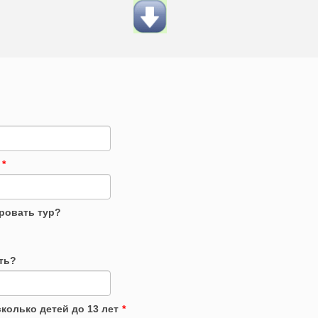
*
ировать тур?
ть?
колько детей до 13 лет
*