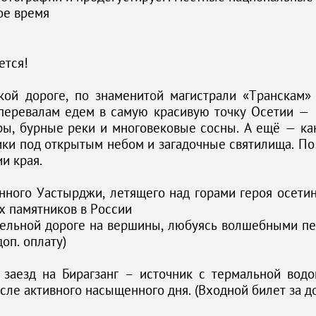
ое время
ется!
кой дороге, по знаменитой магистрали «Транскам»
еревалам едем в самую красивую точку Осетии — 
ы, бурные реки и многовековые сосны. А ещё — кан
ики под открытым небом и загадочные святилища. По
ии края.
нного Уастырджи, летящего над горами героя осети
х памятников в России
сельной дороге на вершины, любуясь волшебными п
оп. оплату)
 заезд на Бирагзанг – источник с термальной вод
сле активного насыщенного дня. (Входной билет за до