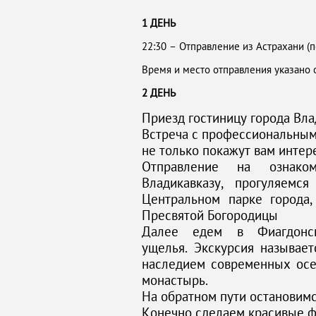
1 ДЕНЬ
22:30 – Отправление из Астрахани (пе
Время и место отправления указано 
2 ДЕНЬ
Приезд гостиницу города В
Встреча с профессиональным 
не только покажут вам интер
Отправление на ознако
Владикавказу, прогуляем
Центральном парке города
Пресвятой Богородицы
Далее едем в Фиагдонск
ущелья. Экскурсия называет
наследием современных осе
монастырь.
На обратном пути остановимс
Конечно сделаем красивые ф