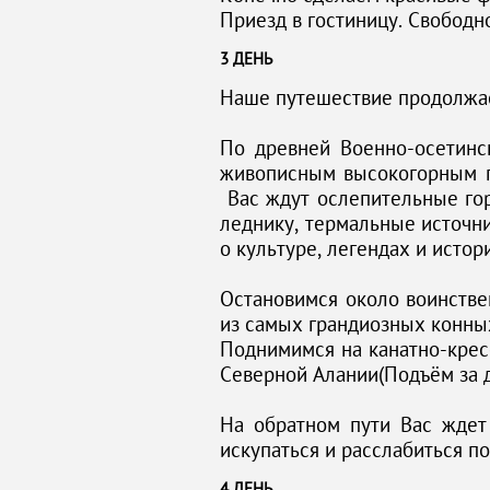
Приезд в гостиницу. Свободн
3 ДЕНЬ
Наше путешествие продолжа
По древней Военно-осетинс
живописным высокогорным п
Вас ждут ослепительные гор
леднику, термальные источн
о культуре, легендах и истор
Остановимся около воинстве
из самых грандиозных конны
Поднимимся на канатно-кре
Северной Алании(Подъём за д
На обратном пути Вас ждет
искупаться и расслабиться по
4 ДЕНЬ