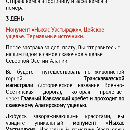
Отправляемся в гостиницу и заселяемся в
номера.
3 ДЕНЬ
Монумент «Ныхас Уастырджи». Цейское
ущелье. Термальные источники.
После завтрака за доп. плату, Вы отправитесь с
нашим гидом в самое сказочное ущелье
Северной Осетии-Алании.
Вы будете путешествовать по живописной
горной
Транскавказской
магистрали
(историческое название Военно-
Осетинская дорога), которая пролегает
через
Главный Кавказский хребет и проходит по
сказочному Алагирскому ущелью.
Любуясь завораживающими красотами, вы
увидите уникальный
монумент «Ныхас
Уастырджи».
Наскальный памятник Уастырджи